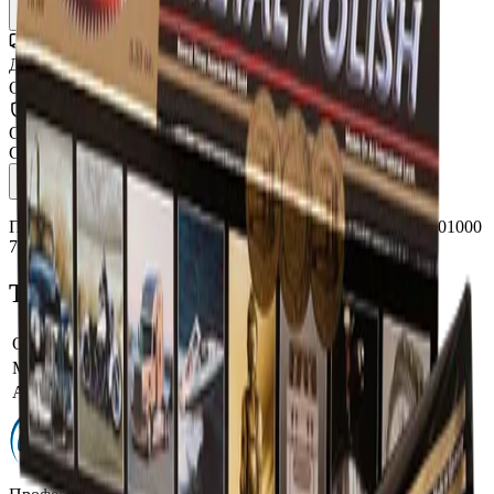
Уточнить наличие
Доставка СДЭК
От 350₽ по России
Оригинал 100%
Сертифицированный товар
Описание
Характеристики
Полировальная паста для металла Autosol Metal Polish 1001000
75 мл
Технические характеристики
Объём тары, фасовка
75 мл
Модель производителя
Metal Polish
Артикул производителя
1001000