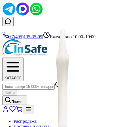
·
+7(495)135-35-99
|
Ежедневно 10:00–19:00
КАТАЛОГ
Найти
Поиск...
Распродажа
Доставка и оплата