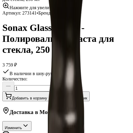
Нажмите для увеличения
Артикул:
273141
•
Бренд:
Sonax
Sonax Glass Polish -
Полировальная паста для
стекла, 250 мл
3 759 ₽
В наличии в шоу-руме
Количество:
Добавить в корзину
Купить в 1 клик
Доставка в
Москву
Изменить