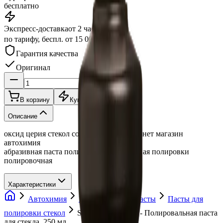
бесплатно
Экспресс-доставка
от 2 часов
по тарифу, беспл. от 15 000 ₽
Гарантия качества
Оригинал
В корзину
Купить в 1 клик
Описание
оксид церия стекол сонакс купить интернет магазин
автохимия
абразивная паста полироль полировальная полировки
полировочная
Характеристики
Автохимия
Полировальные пасты
Пасты для
полировки стекол
Sonax Glass Polish - Полировальная паста
для стекла, 250 мл