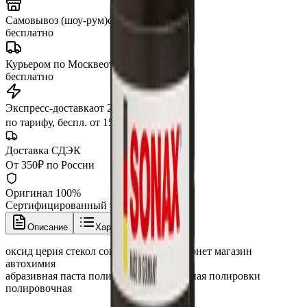
Самовывоз (шоу-рум)
сегодня
бесплатно
Курьером по Москве
от 3 часов
бесплатно
Экспресс-доставка
от 2 часов
по тарифу, беспл. от 15 000 ₽
Доставка СДЭК
От 350₽ по России
Оригинал 100%
Сертифицированный товар
Описание
Характеристики
оксид церия стекол сонакс купить интернет магазин
автохимия
абразивная паста полироль полировальная полировки
полировочная