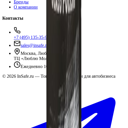
Бренды
О компании
Контакты
+7 (495) 135-35-99
sales@insafe.ru
Москва, Люблинская ул., 153.
ТЦ «Люблю Молл», -1 уровень
Ежедневно 10:00 — 19:00
©
2026
InSafe.ru — Товары и технологии для автобизнеса