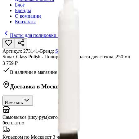
Блог
Бренды
О компании
Контакты
Пасты для полировки стекол
Артикул:
273141
•
Бренд:
Sonax
Sonax Glass Polish - Полировальная паста для стекла, 250 мл
3 759 ₽
В наличии в магазине
Доставка в
Москву
Изменить
Самовывоз (шоу-рум)
сегодня
бесплатно
Курьером по Москве
от 3 часов