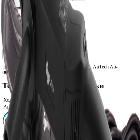
Уточнить наличие
Доставка СДЭК
От 350₽ по России
Оригинал 100%
Сертифицированный товар
Описание
Характеристики
Эксцентриковая полировальная машинка AuTech Au-
061501150B15
Технические характеристики
Ход эксцентрика
15 мм
Артикул производителя
Au-061501150B15
Профессиональная автохимия, оборудование и расходные