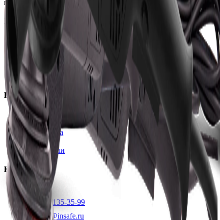
материалы для детейлинга.
Каталог
Автохимия
Оборудование
Расходные материалы
Инструменты
Аксессуары
Покупателям
Доставка и оплата
Обучение
Распродажа
Бренды
О компании
Контакты
+7 (495) 135-35-99
sales@insafe.ru