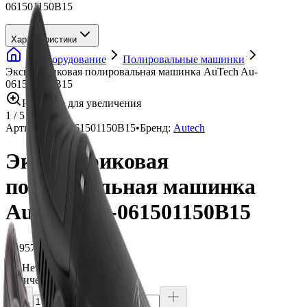
061501150B15
Характеристики
Оборудование
Полировальные машинки
Эксцентриковая полировальная машинка AuTech Au-
061501150B15
Нажмите для увеличения
1
/
5
Артикул:
Au-061501150B15
•
Бренд:
Autech
Эксцентриковая
полировальная машинка
AuTech Au-061501150B15
15 957 ₽
Нет в наличии
Количество: