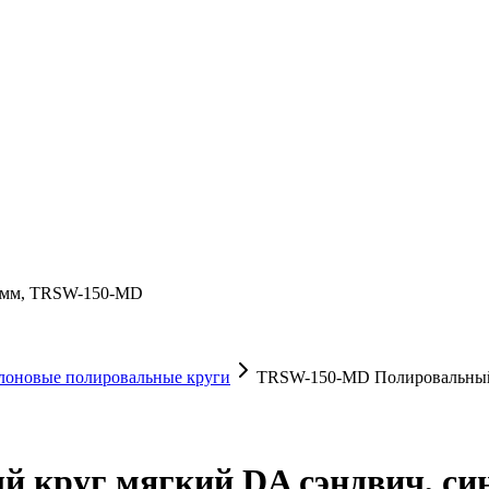
5 мм, TRSW-150-MD
лоновые полировальные круги
TRSW-150-MD Полировальный к
круг мягкий DA сэндвич, сини