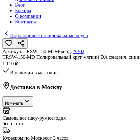
Блог
Бренды
О компании
Контакты
Поролоновые полировальные круги
Артикул:
TRSW-150-MD
•
Бренд:
A302
TRSW-150-MD Полировальный круг мягкий DA сэндвич, синий
1 110 ₽
В наличии в магазине
Доставка в
Москву
Изменить
Самовывоз (шоу-рум)
сегодня
бесплатно
Курьером по Москве
от 3 часов