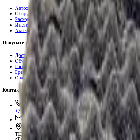
Автохимия
Оборудование
Расходные материалы
Инструменты
Аксессуары
Покупателям
Доставка и оплата
Обучение
Распродажа
Бренды
О компании
Контакты
+7 (495) 135-35-99
sales@insafe.ru
Москва, Люблинская ул., 153.
ТЦ «Люблю Молл», -1 уровень