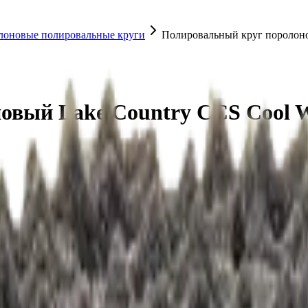
лоновые полировальные круги
Полировальный круг поролон
овый Lake Country CCS Cool 