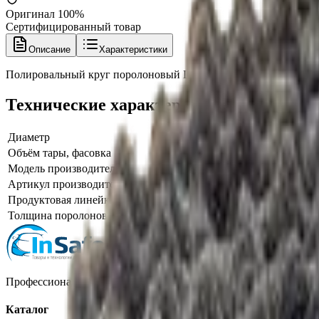
Оригинал 100%
Сертифицированный товар
Описание
Характеристики
Полировальный круг поролоновый Lake Country CCS Cool Wa
Технические характеристики
Диаметр
140
Объём тары, фасовка
черный финишный 140 мм
Модель производителя
CCS Cool Wave
Артикул производителя
CW-72550
Продуктовая линейка / серия
Lake Country CCS Cool Wave
Толщина поролонового круга
22
Профессиональная автохимия, оборудование и расходные матер
Каталог