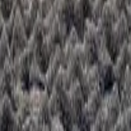
ve CW-72550 черный финишный 140 мм
иалы для детейлинга.