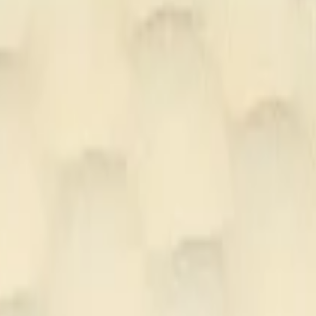
55 белый режущий 140 мм
иалы для детейлинга.