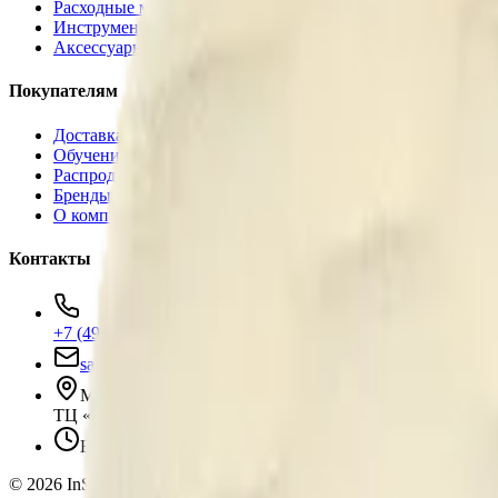
Расходные материалы
Инструменты
Аксессуары
Покупателям
Доставка и оплата
Обучение
Распродажа
Бренды
О компании
Контакты
+7 (495) 135-35-99
sales@insafe.ru
Москва, Люблинская ул., 153.
ТЦ «Люблю Молл», -1 уровень
Ежедневно 10:00 — 19:00
©
2026
InSafe.ru — Товары и технологии для автобизнеса