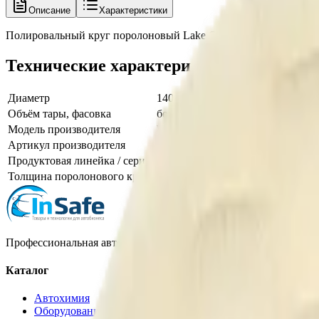
Описание
Характеристики
Полировальный круг поролоновый Lake Country Waffle WP-62
Технические характеристики
Диаметр
140
Объём тары, фасовка
белый режущий 140 мм
Модель производителя
Waffle
Артикул производителя
WP-6255
Продуктовая линейка / серия
Lake Country Waffle Pro Pads
Толщина поролонового круга
22
Профессиональная автохимия, оборудование и расходные матер
Каталог
Автохимия
Оборудование