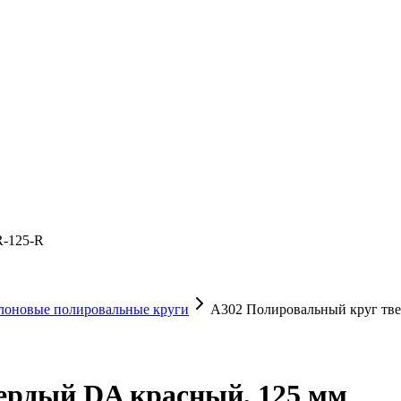
R-125-R
лоновые полировальные круги
A302 Полировальный круг тв
ердый DA красный, 125 мм