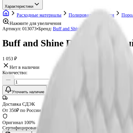
Характеристики
Расходные материалы
Полировальные круги
Поро
Нажмите для увеличения
Артикул:
013073
•
Бренд:
Buff and Shine
Buff and Shine Полировальн
1 053 ₽
Нет в наличии
Количество:
Уточнить наличие
Доставка СДЭК
От 350₽ по России
Оригинал 100%
Сертифицированный товар