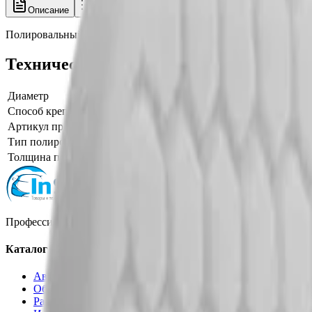
Описание
Характеристики
Полировальный круг ультрафинишный белый 190 мм, 629RH, Bu
Технические характеристики
Диаметр
190
Способ крепления
Липучка
Артикул производителя
629RH
Тип полировального круга
поролоновый круг мягкий
Толщина поролонового круга
30
Профессиональная автохимия, оборудование и расходные матер
Каталог
Автохимия
Оборудование
Расходные материалы