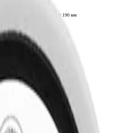
й круг ультрафинишный белый 190 мм
й 190 мм