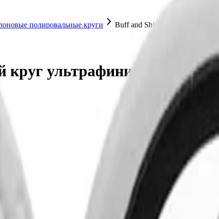
лоновые полировальные круги
Buff and Shine Полировальны
ый круг ультрафинишный белы