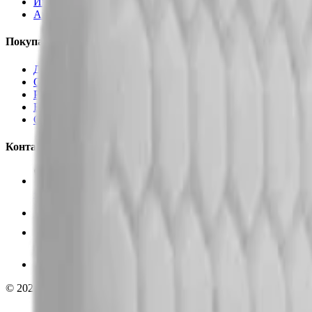
Инструменты
Аксессуары
Покупателям
Доставка и оплата
Обучение
Распродажа
Бренды
О компании
Контакты
+7 (495) 135-35-99
sales@insafe.ru
Москва, Люблинская ул., 153.
ТЦ «Люблю Молл», -1 уровень
Ежедневно 10:00 — 19:00
©
2026
InSafe.ru — Товары и технологии для автобизнеса