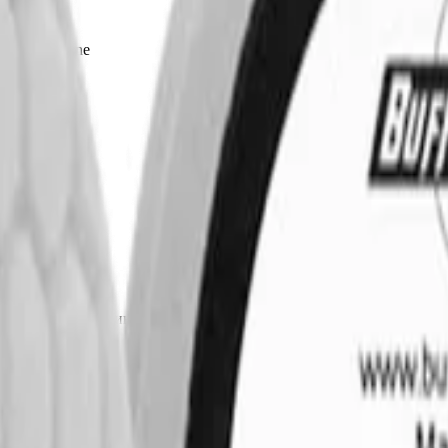
ff and Shine
иалы для детейлинга.