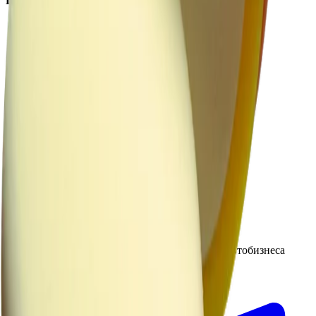
Покупателям
Доставка и оплата
Обучение
Распродажа
Бренды
О компании
Контакты
+7 (495) 135-35-99
sales@insafe.ru
Москва, Люблинская ул., 153.
ТЦ «Люблю Молл», -1 уровень
Ежедневно 10:00 — 19:00
©
2026
InSafe.ru — Товары и технологии для автобизнеса