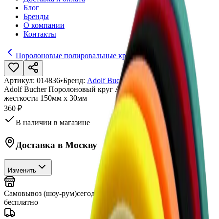
Блог
Бренды
О компании
Контакты
Поролоновые полировальные круги
Артикул:
014836
•
Бренд:
Adolf Bucher
Adolf Bucher Поролоновый круг AB оранжевый средней
жесткости 150мм х 30мм
360 ₽
В наличии в магазине
Доставка в
Москву
Изменить
Самовывоз (шоу-рум)
сегодня
бесплатно