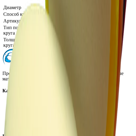
Диаметр
150
Способ крепления
Липучка
Артикул производителя
014836
Тип полировального
поролоновый круг средней
круга
жесткости
Толщина поролонового
30
круга
Профессиональная автохимия, оборудование и расходные
материалы для детейлинга.
Каталог
Автохимия
Оборудование
Расходные материалы
Инструменты
Аксессуары