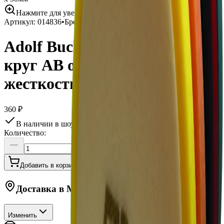
Нажмите для увеличения
Артикул:
014836
•
Бренд:
Adolf Bucher
Adolf Bucher Поролоновый
круг AB оранжевый средней
жесткости 150мм х 30мм
360 ₽
В наличии в шоу-руме
Количество:
Добавить в корзину
Купить в 1 клик
Доставка в
Москву
Изменить