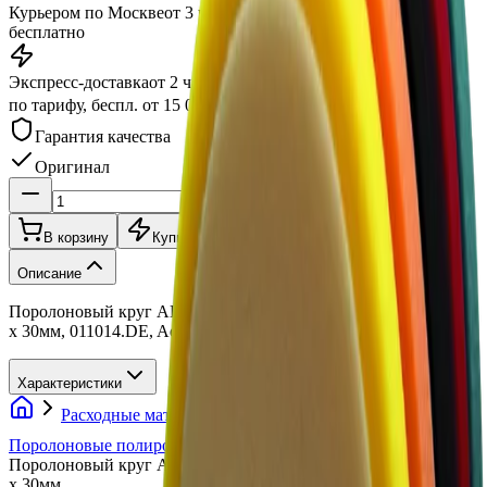
Курьером по Москве
от 3 часов
бесплатно
Экспресс-доставка
от 2 часов
по тарифу, беспл. от 15 000 ₽
Гарантия качества
Оригинал
В корзину
Купить в 1 клик
Описание
Поролоновый круг AB оранжевый средней жесткости 150мм
х 30мм, 011014.DE, Adolf Bucher
Характеристики
Расходные материалы
Полировальные круги
Поролоновые полировальные круги
Adolf Bucher
Поролоновый круг AB оранжевый средней жесткости 150мм
х 30мм