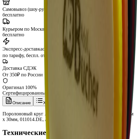
Самовывоз (шоу-рум)
сегодня
бесплатно
Курьером по Москве
от 3 часов
бесплатно
Экспресс-доставка
от 2 часов
по тарифу, беспл. от 15 000 ₽
Доставка СДЭК
От 350₽ по России
Оригинал 100%
Сертифицированный товар
Описание
Характеристики
Поролоновый круг AB оранжевый средней жесткости 150мм
х 30мм, 011014.DE, Adolf Bucher
Технические характеристики