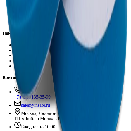
Автохимия
Оборудование
Расходные материалы
Инструменты
Аксессуары
Покупателям
Доставка и оплата
Обучение
Распродажа
Бренды
О компании
Контакты
+7 (495) 135-35-99
sales@insafe.ru
Москва, Люблинская ул., 153.
ТЦ «Люблю Молл», -1 уровень
Ежедневно 10:00 — 19:00