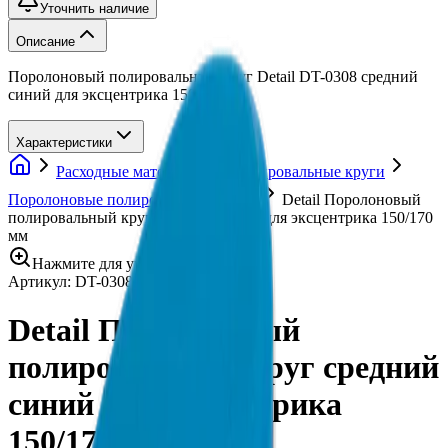
Уточнить наличие
Описание
Поролоновый полировальный круг Detail DT-0308 средний
синий для эксцентрика 150/170мм
Характеристики
Расходные материалы
Полировальные круги
Поролоновые полировальные круги
Detail Поролоновый
полировальный круг средний синий для эксцентрика 150/170
мм
Нажмите для увеличения
Артикул:
DT-0308
•
Бренд:
Detail
Detail Поролоновый
полировальный круг средний
синий для эксцентрика
150/170 мм