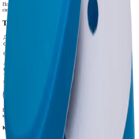
Поролоновый полировальный круг Detail DT-0308 средний
синий для эксцентрика 150/170мм
Технические характеристики
Диаметр
170
Способ крепления
Липучка
средний синий для эксцентрика
Объём тары, фасовка
150/170мм
Артикул
DT-0308
производителя
Тип полировального
поролоновый круг средней
круга
жесткости
Профессиональная автохимия, оборудование и расходные
материалы для детейлинга.
Каталог