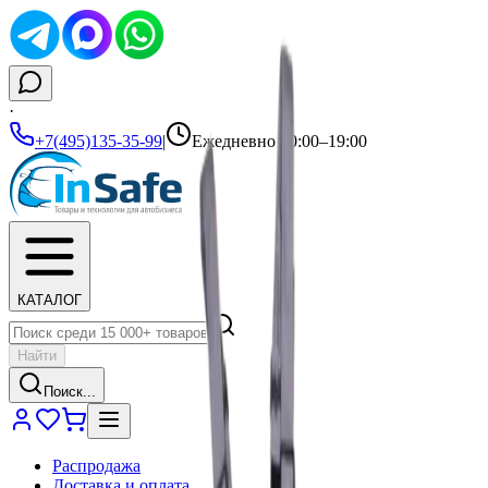
·
+7(495)135-35-99
|
Ежедневно 10:00–19:00
КАТАЛОГ
Найти
Поиск...
Распродажа
Доставка и оплата