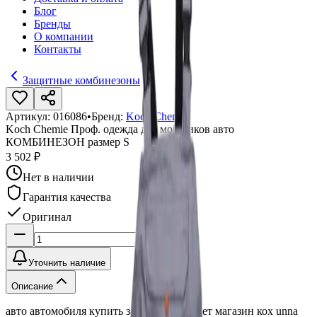
Блог
Бренды
О компании
Контакты
Защитные комбинезоны
Артикул:
016086
•
Бренд:
Koch Chemie
Koch Chemie Проф. одежда для мойщиков авто
КОМБИНЕЗОН размер S
3 502 ₽
Нет в наличии
Гарантия качества
Оригинал
Уточнить наличие
Описание
авто автомобиля купить заказать интернет магазин кох unna