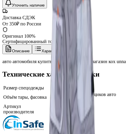
Уточнить наличие
Доставка СДЭК
От 350₽ по России
Оригинал 100%
Сертифицированный товар
Описание
Характеристики
авто автомобиля купить заказать интернет магазин кох unna
Технические характеристики
Размер спецодежды
S
комбинезон для мойщиков авто
Объём тары, фасовка
размер S
Артикул
58789-S
производителя