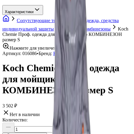
Характеристики
Сопутствующие товары
Спецодежда, средства
индивидуальной защиты
Защитные комбинезоны
Koch
Chemie Проф. одежда для мойщиков авто КОМБИНЕЗОН
размер S
Нажмите для увеличения
Артикул:
016086
•
Бренд:
Koch Chemie
Koch Chemie Проф. одежда
для мойщиков авто
КОМБИНЕЗОН размер S
3 502 ₽
Нет в наличии
Количество: