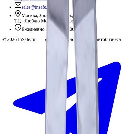
sales@insafe.ru
Москва, Люблинская ул., 153.
ТЦ «Люблю Молл», -1 уровень
Ежедневно 10:00 — 19:00
©
2026
InSafe.ru — Товары и технологии для автобизнеса