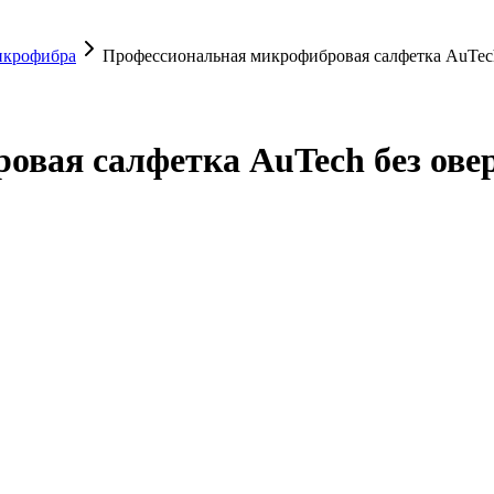
крофибра
Профессиональная микрофибровая салфетка AuTech
вая салфетка AuTech без овер