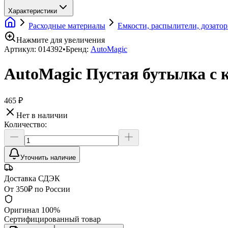
Характеристики
Расходные материалы
Емкости, распылители, дозато
Нажмите для увеличения
Артикул:
014392
•
Бренд:
AutoMagic
AutoMagic Пустая бутылка 
465 ₽
Нет в наличии
Количество:
Уточнить наличие
Доставка СДЭК
От 350₽ по России
Оригинал 100%
Сертифицированный товар