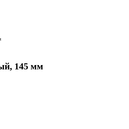
м
ый, 145 мм