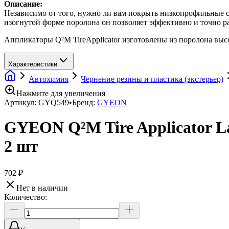
Описание:
Независимо от того, нужно ли вам покрыть низкопрофильные с
изогнутой форме поролона он позволяет эффективно и точно ра
Аппликаторы Q²M TireApplicator изготовлены из поролона высо
Характеристики
Автохимия
Чернение резины и пластика (экстерьер)
Нажмите для увеличения
Артикул:
GYQ549
•
Бренд:
GYEON
GYEON Q²M Tire Applicator L
2 шт
702 ₽
Нет в наличии
Количество: