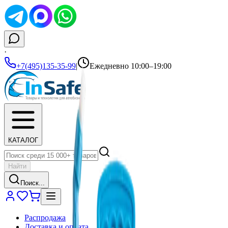
·
+7(495)135-35-99
|
Ежедневно 10:00–19:00
КАТАЛОГ
Найти
Поиск...
Распродажа
Доставка и оплата