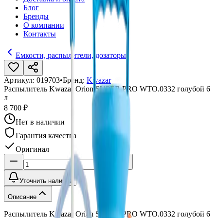
Блог
Бренды
О компании
Контакты
Емкости, распылители, дозаторы
Артикул:
019703
•
Бренд:
Kwazar
Распылитель Kwazar Orion SUPER PRO WTO.0332 голубой 6
л
8 700 ₽
Нет в наличии
Гарантия качества
Оригинал
Уточнить наличие
Описание
Распылитель Kwazar Orion SUPER PRO WTO.0332 голубой 6