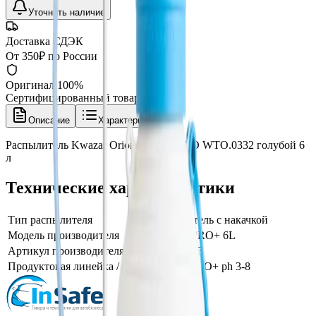
Уточнить наличие
Доставка СДЭК
От 350₽ по России
Оригинал 100%
Сертифицированный товар
Описание
Характеристики
Распылитель Kwazar Orion SUPER PRO WTO.0332 голубой 6
л
Технические характеристики
Тип распылителя
распылитель с накачкой
Модель производителя
ORION PRO+ 6L
Артикул производителя
WTO.1573
Продуктовая линейка / серия
Kwazar PRO+ ph 3-8