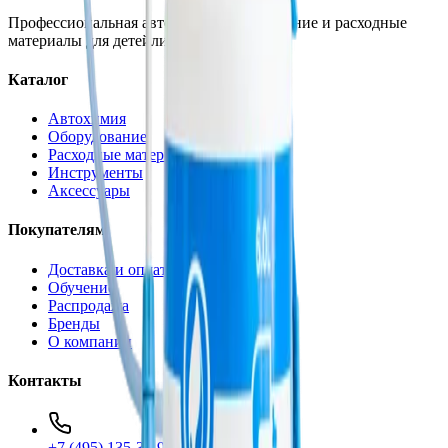
Профессиональная автохимия, оборудование и расходные
материалы для детейлинга.
Каталог
Автохимия
Оборудование
Расходные материалы
Инструменты
Аксессуары
Покупателям
Доставка и оплата
Обучение
Распродажа
Бренды
О компании
Контакты
+7 (495) 135-35-99