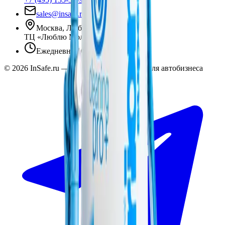
sales@insafe.ru
Москва, Люблинская ул., 153.
ТЦ «Люблю Молл», -1 уровень
Ежедневно 10:00 — 19:00
©
2026
InSafe.ru — Товары и технологии для автобизнеса