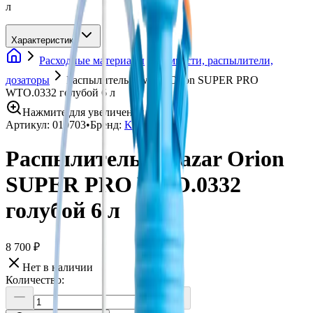
л
Характеристики
Расходные материалы
Емкости, распылители,
дозаторы
Распылитель Kwazar Orion SUPER PRO
WTO.0332 голубой 6 л
Нажмите для увеличения
Артикул:
019703
•
Бренд:
Kwazar
Распылитель Kwazar Orion
SUPER PRO WTO.0332
голубой 6 л
8 700 ₽
Нет в наличии
Количество: