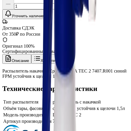
Уточнить наличие
Доставка СДЭК
От 350₽ по России
Оригинал 100%
Сертифицированный товар
Описание
Характеристики
Распылитель накачной Epoca DELTA TEC 2 7407.R001 синий
FPM устойчив к щелочи 1,5л
Технические характеристики
Тип распылителя
распылитель с накачкой
Объём тары, фасовка
синий FPM устойчив к щелочи 1,5л
Модель производителя
DELTA TEC 2
Артикул производителя
7407.R001