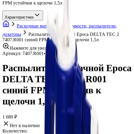
FPM устойчив к щелочи 1,5л
Характеристики
Расходные материалы
Емкости, распылители,
дозаторы
Распылитель накачной Epoca DELTA TEC 2
7407.R001 синий FPM устойчив к щелочи 1,5л
Нажмите для увеличения
Артикул:
7407.R001
•
Бренд:
Epoca
Распылитель накачной Epoca
DELTA TEC 2 7407.R001
синий FPM устойчив к
щелочи 1,5л
1 680 ₽
Нет в наличии
Количество: