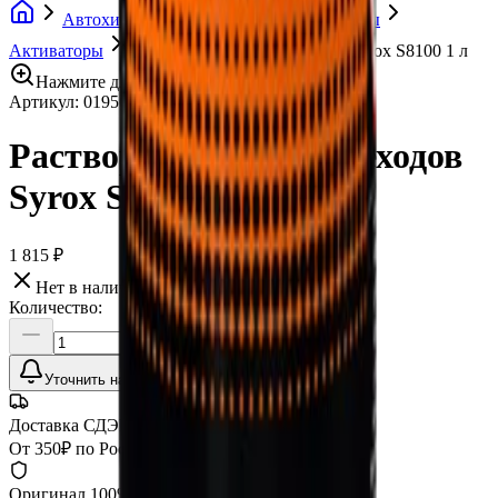
Автохимия
Лакокрасочные материалы
Активаторы
Растворитель для переходов Syrox S8100 1 л
Нажмите для увеличения
Артикул:
019567
•
Бренд:
Syrox
Растворитель для переходов
Syrox S8100 1 л
1 815 ₽
Нет в наличии
Количество:
Уточнить наличие
Доставка СДЭК
От 350₽ по России
Оригинал 100%