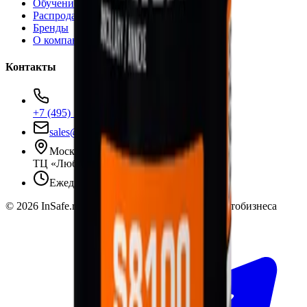
Обучение
Распродажа
Бренды
О компании
Контакты
+7 (495) 135-35-99
sales@insafe.ru
Москва, Люблинская ул., 153.
ТЦ «Люблю Молл», -1 уровень
Ежедневно 10:00 — 19:00
©
2026
InSafe.ru — Товары и технологии для автобизнеса