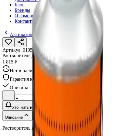
Блог
Бренды
О компании
Контакты
Активаторы
Артикул:
019567
•
Бренд:
Syrox
Растворитель для переходов Syrox S8100 1 л
1 815 ₽
Нет в наличии
Гарантия качества
Оригинал
Уточнить наличие
Описание
Растворитель для переходов Syrox S8100 1 л