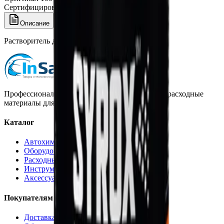
Сертифицированный товар
Описание
Растворитель для переходов Syrox S8100 1 л
Профессиональная автохимия, оборудование и расходные
материалы для детейлинга.
Каталог
Автохимия
Оборудование
Расходные материалы
Инструменты
Аксессуары
Покупателям
Доставка и оплата