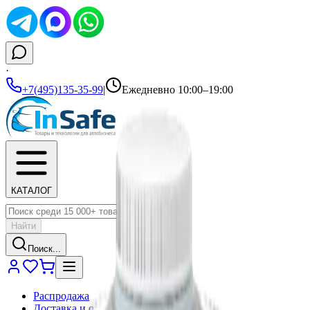
·
+7(495)135-35-99
|
Ежедневно 10:00–19:00
КАТАЛОГ
Найти
Поиск...
Распродажа
Доставка и оплата