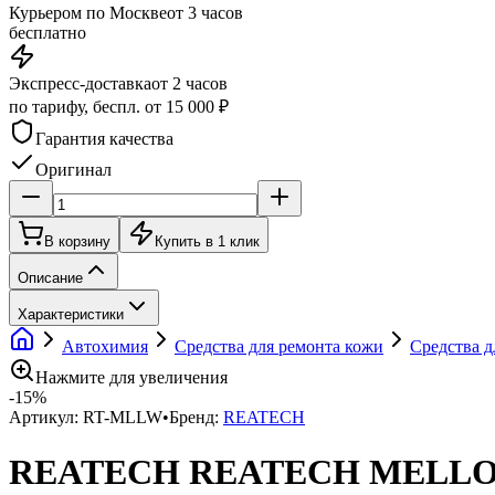
Курьером по Москве
от 3 часов
бесплатно
Экспресс-доставка
от 2 часов
по тарифу, беспл. от 15 000 ₽
Гарантия качества
Оригинал
В корзину
Купить в 1 клик
Описание
Характеристики
Автохимия
Средства для ремонта кожи
Средства д
Нажмите для увеличения
-
15
%
Артикул:
RT-MLLW
•
Бренд:
REATECH
REATECH REATECH MELLOW -