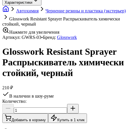
Характеристики
Автохимия
Чернение резины и пластика (экстерьер)
Glosswork Resistant Sprayer Распрыскиватель химически
стойкий, черный
Нажмите для увеличения
Артикул:
GWRS-03
•
Бренд:
Glosswork
Glosswork Resistant Sprayer
Распрыскиватель химически
стойкий, черный
210 ₽
В наличии в шоу-руме
Количество:
Добавить в корзину
Купить в 1 клик