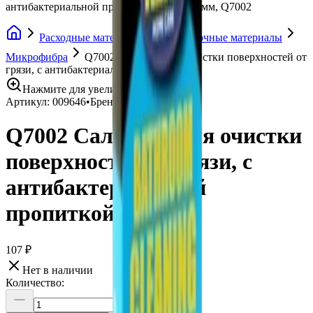
антибактериальной пропиткой, 320x320 мм, Q7002
Расходные материалы
Протирочные материалы
Микрофибра
Q7002 Салфетка для очистки поверхностей от
грязи, с антибактериальной пропиткой
Нажмите для увеличения
Артикул:
009646
•
Бренд:
KENT
Q7002 Салфетка для очистки
поверхностей от грязи, с
антибактериальной
пропиткой
107 ₽
Нет в наличии
Количество: