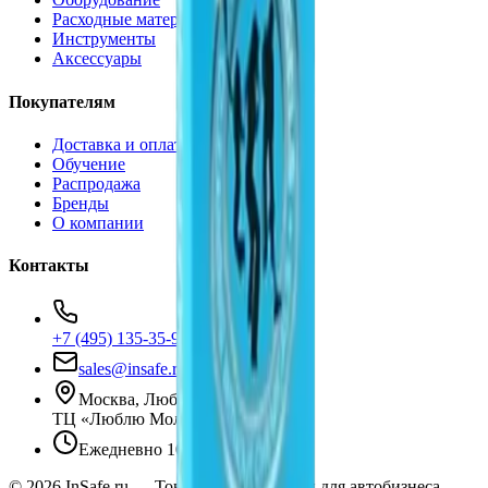
Расходные материалы
Инструменты
Аксессуары
Покупателям
Доставка и оплата
Обучение
Распродажа
Бренды
О компании
Контакты
+7 (495) 135-35-99
sales@insafe.ru
Москва, Люблинская ул., 153.
ТЦ «Люблю Молл», -1 уровень
Ежедневно 10:00 — 19:00
©
2026
InSafe.ru — Товары и технологии для автобизнеса