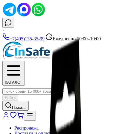
·
+7(495)135-35-99
|
Ежедневно 10:00–19:00
КАТАЛОГ
Найти
Поиск...
Распродажа
Доставка и оплата