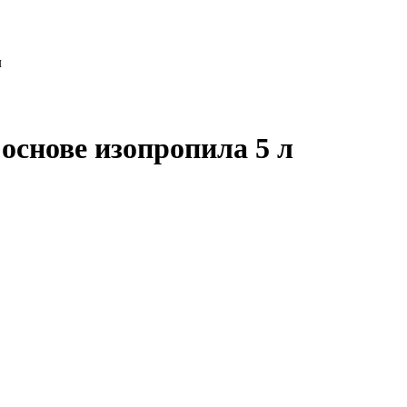
л
основе изопропила 5 л