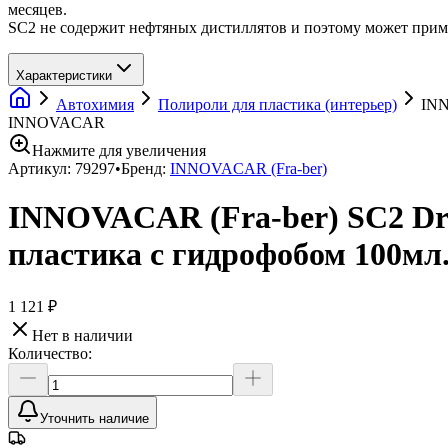
месяцев.
SC2 не содержит нефтяных дистиллятов и поэтому может приме
Характеристики
Автохимия
Полироли для пластика (интерьер)
INN
INNOVACAR
Нажмите для увеличения
Артикул:
79297
•
Бренд:
INNOVACAR (Fra-ber)
INNOVACAR (Fra-ber) SC2 Dre
пластика с гидрофобом 100м
1 121 ₽
Нет в наличии
Количество:
Уточнить наличие