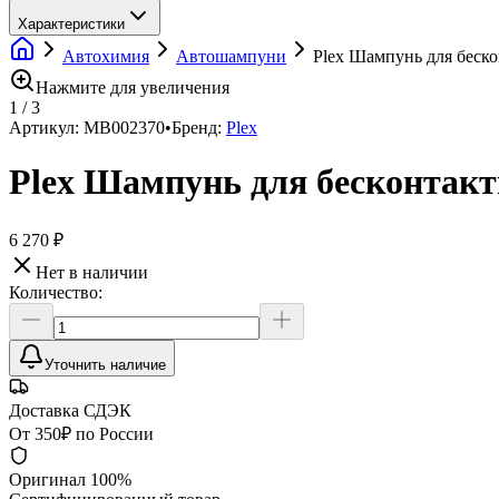
Характеристики
Автохимия
Автошампуни
Plex Шампунь для беск
Нажмите для увеличения
1
/
3
Артикул:
МВ002370
•
Бренд:
Plex
Plex Шампунь для бесконтак
6 270 ₽
Нет в наличии
Количество:
Уточнить наличие
Доставка СДЭК
От 350₽ по России
Оригинал 100%