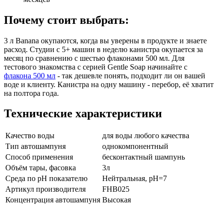
Почему стоит выбрать:
3 л Banana окупаются, когда вы уверены в продукте и знаете
расход. Студии с 5+ машин в неделю канистра окупается за
месяц по сравнению с шестью флаконами 500 мл. Для
тестового знакомства с серией Gentle Soap начинайте с
флакона 500 мл
- так дешевле понять, подходит ли он вашей
воде и клиенту. Канистра на одну машину - перебор, её хватит
на полтора года.
Технические характеристики
Качество воды
для воды любого качества
Тип автошампуня
однокомпонентный
Способ применения
бесконтактный шампунь
Объём тары, фасовка
3л
Среда по pH показателю
Нейтральная, pH=7
Артикул производителя
FHB025
Концентрация автошампуня
Высокая