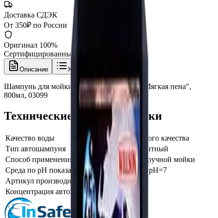
Доставка СДЭК
От 350₽ по России
Оригинал 100%
Сертифицированный товар
Описание
Характеристики
Шампунь для мойки автомобиля Willson "Мягкая пена",
800мл, 03099
Технические характеристики
Качество воды
для воды любого качества
Тип автошампуня
однокомпонентный
Способ применения
шампунь для ручной мойки
Среда по pH показателю
Нейтральная, pH=7
Артикул производителя
WS-03099
Концентрация автошампуня
Стандартная