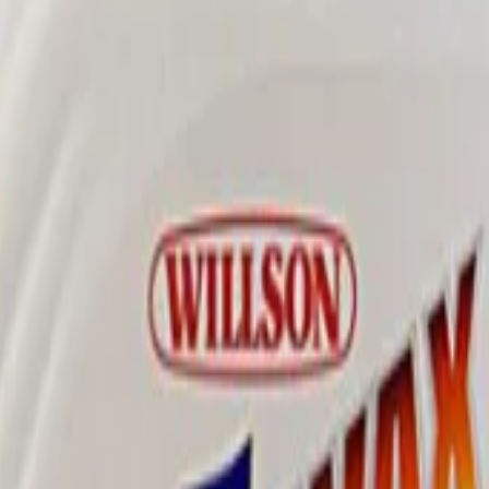
057 с воском для светлых авто 700 мл
воском для светлых авто 700 м