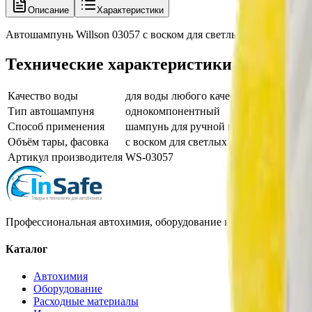
Описание
Характеристики
Автошампунь Willson 03057 с воском для светлых авто 700 мл
Технические характеристики
Качество воды
для воды любого качества
Тип автошампуня
однокомпонентный
Способ применения
шампунь для ручной мойки
Объём тары, фасовка
с воском для светлых авто 700 мл
Артикул производителя
WS-03057
Профессиональная автохимия, оборудование и расходные матер
Каталог
Автохимия
Оборудование
Расходные материалы