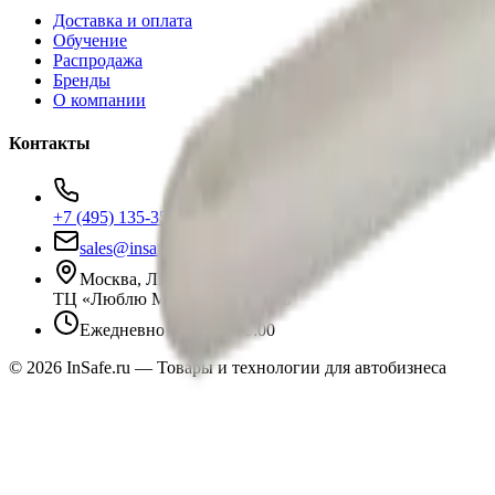
Доставка и оплата
Обучение
Распродажа
Бренды
О компании
Контакты
+7 (495) 135-35-99
sales@insafe.ru
Москва, Люблинская ул., 153.
ТЦ «Люблю Молл», -1 уровень
Ежедневно 10:00 — 19:00
©
2026
InSafe.ru — Товары и технологии для автобизнеса