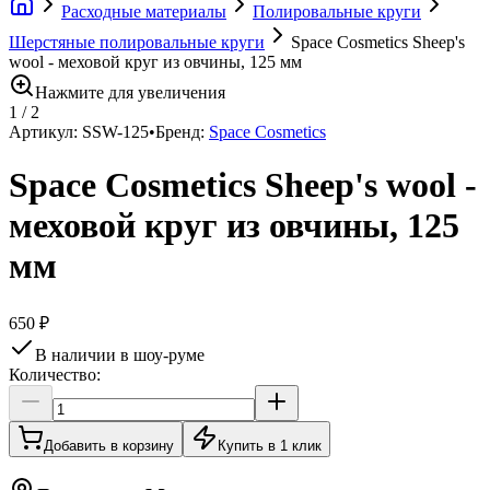
Расходные материалы
Полировальные круги
Шерстяные полировальные круги
Space Cosmetics Sheep's
wool - меховой круг из овчины, 125 мм
Нажмите для увеличения
1
/
2
Артикул:
SSW-125
•
Бренд:
Space Cosmetics
Space Cosmetics Sheep's wool -
меховой круг из овчины, 125
мм
650 ₽
В наличии в шоу-руме
Количество:
Добавить в корзину
Купить в 1 клик