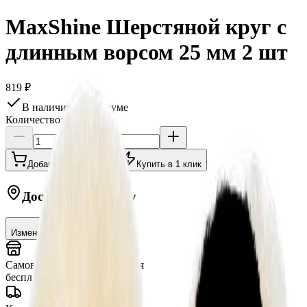
MaxShine Шерстяной круг с
длинным ворсом 25 мм 2 шт
819 ₽
В наличии в шоу-руме
Количество:
Добавить в корзину
Купить в 1 клик
Доставка в
Москву
Изменить
Самовывоз (шоу-рум)
сегодня
бесплатно