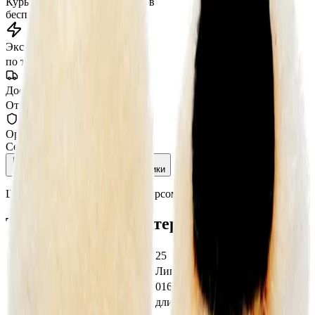
Курьером по Москве
от 3 часов
бесплатно
Экспресс-доставка
от 2 часов
по тарифу, беспл. от 15 000 ₽
Доставка СДЭК
От 350₽ по России
Оригинал 100%
Сертифицированный товар
Описание
Характеристики
Шерстяной круг с длинным ворсом 25 мм 2 шт., MaxShine
Технические характеристики
Диаметр
25
Способ крепления
Липучка
Артикул производителя
016757
Тип полировального круга
длинный мех