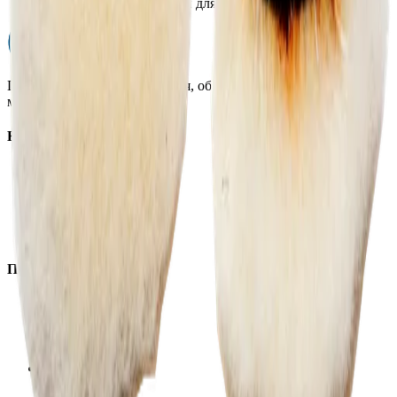
Назначение по типу машинки
для гибкого вала
Профессиональная автохимия, оборудование и расходные
материалы для детейлинга.
Каталог
Автохимия
Оборудование
Расходные материалы
Инструменты
Аксессуары
Покупателям
Доставка и оплата
Обучение
Распродажа
Бренды
О компании