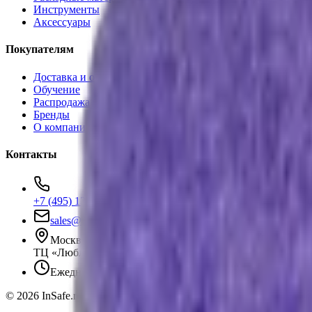
Инструменты
Аксессуары
Покупателям
Доставка и оплата
Обучение
Распродажа
Бренды
О компании
Контакты
+7 (495) 135-35-99
sales@insafe.ru
Москва, Люблинская ул., 153.
ТЦ «Люблю Молл», -1 уровень
Ежедневно 10:00 — 19:00
©
2026
InSafe.ru — Товары и технологии для автобизнеса