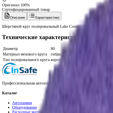
Оригинал 100%
Сертифицированный товар
Описание
Характеристики
Шерстяной круг полировальный Lake Country Hybrid 58-12325
Технические характеристики
Диаметр
80
Материал мехового круга
гибридный мех
Тип полировального круга
короткий (стриженый) мех
Профессиональная автохимия, оборудование и расходные матер
Каталог
Автохимия
Оборудование
Расходные материалы