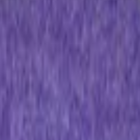
-1 гибридный мех короткий режущий 80 мм
иалы для детейлинга.