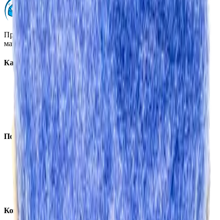
Профессиональная автохимия, оборудование и расходные
материалы для детейлинга.
Каталог
Автохимия
Оборудование
Расходные материалы
Инструменты
Аксессуары
Покупателям
Доставка и оплата
Обучение
Распродажа
Бренды
О компании
Контакты