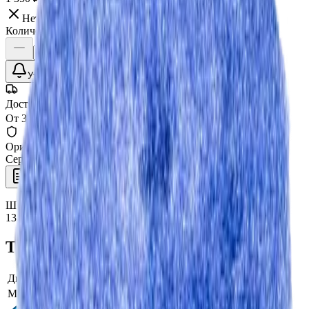
Нет в наличии
Количество:
Уточнить наличие
Доставка СДЭК
От 350₽ по России
Оригинал 100%
Сертифицированный товар
Описание
Характеристики
Шерстяной круг полировальный Lake Country Hybrid HYB-
133 гибридный мех агрессивный 133 мм
Технические характеристики
Диаметр
133
Материал мехового круга
гибридный мех