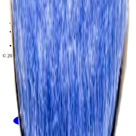
+7 (495) 135-35-99
sales@insafe.ru
Москва, Люблинская ул., 153.
ТЦ «Люблю Молл», -1 уровень
Ежедневно 10:00 — 19:00
©
2026
InSafe.ru — Товары и технологии для автобизнеса