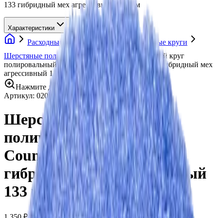
133 гибридный мех агрессивный 133 мм
Характеристики
Расходные материалы
Полировальные круги
Шерстяные полировальные круги
Шерстяной круг
полировальный Lake Country Hybrid HYB-133 гибридный мех
агрессивный 133 мм
Нажмите для увеличения
Артикул:
020053
•
Бренд:
Lake Country
Шерстяной круг
полировальный Lake
Country Hybrid HYB-133
гибридный мех агрессивный
133 мм
1 350 ₽