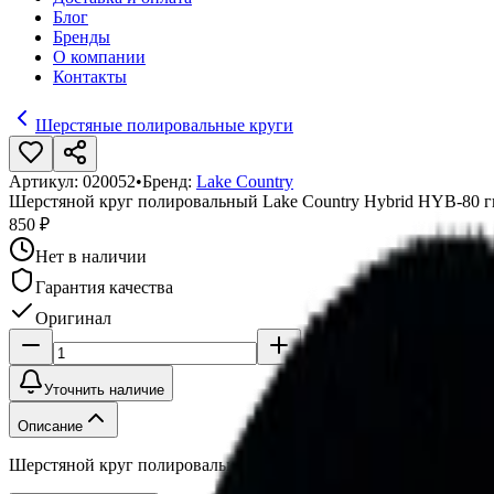
Блог
Бренды
О компании
Контакты
Шерстяные полировальные круги
Артикул:
020052
•
Бренд:
Lake Country
Шерстяной круг полировальный Lake Country Hybrid HYB-80 
850 ₽
Нет в наличии
Гарантия качества
Оригинал
Уточнить наличие
Описание
Шерстяной круг полировальный Lake Country Hybrid HYB-80 