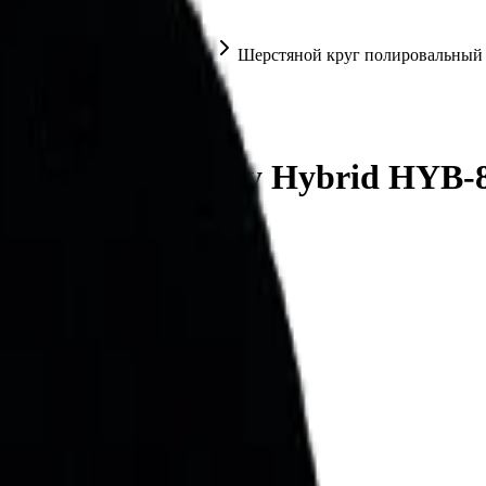
тяные полировальные круги
Шерстяной круг полировальный 
ый Lake Country Hybrid HYB-