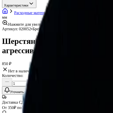
Характеристики
Расходные материалы
Полировальные круги
Шерс
мм
Нажмите для увеличения
Артикул:
020052
•
Бренд:
Lake Country
Шерстяной круг полировальн
агрессивный 80 мм
850 ₽
Нет в наличии
Количество:
Уточнить наличие
Доставка СДЭК
От 350₽ по России