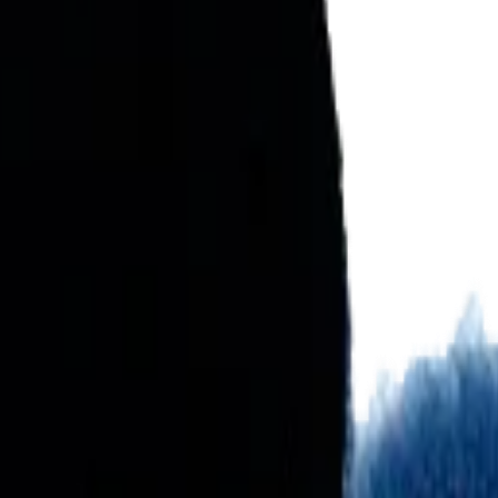
гибридный мех агрессивный 80 мм
иалы для детейлинга.