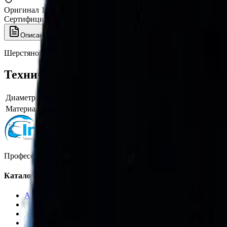
Оригинал 100%
Сертифицированный товар
Описание
Характеристики
Шерстяной круг полировальный Lake Country Hybrid HYB-80 
Технические характеристики
Диаметр
80
Материал мехового круга
гибридный мех
Профессиональная автохимия, оборудование и расходные матер
Каталог
Автохимия
Оборудование
Расходные материалы
Инструменты