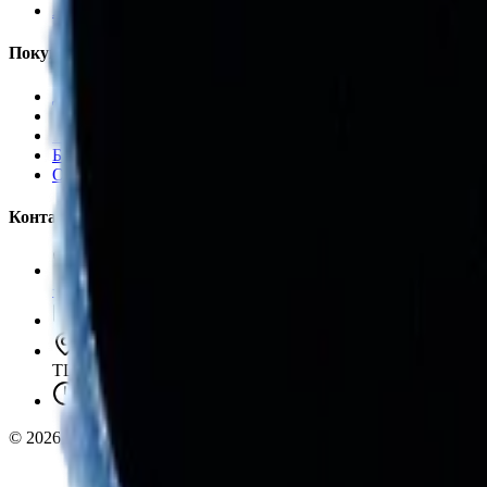
Аксессуары
Покупателям
Доставка и оплата
Обучение
Распродажа
Бренды
О компании
Контакты
+7 (495) 135-35-99
sales@insafe.ru
Москва, Люблинская ул., 153.
ТЦ «Люблю Молл», -1 уровень
Ежедневно 10:00 — 19:00
©
2026
InSafe.ru — Товары и технологии для автобизнеса