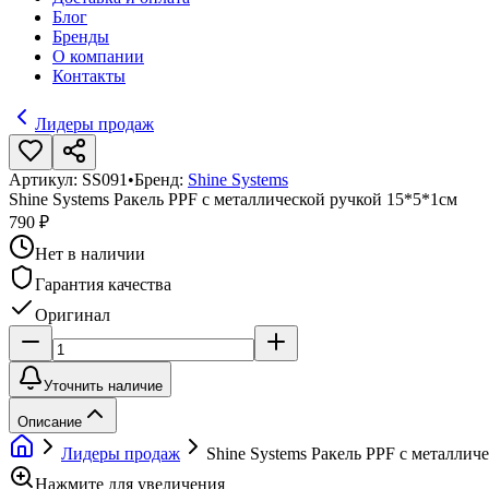
Блог
Бренды
О компании
Контакты
Лидеры продаж
Артикул:
SS091
•
Бренд:
Shine Systems
Shine Systems Ракель PPF с металлической ручкой 15*5*1см
790 ₽
Нет в наличии
Гарантия качества
Оригинал
Уточнить наличие
Описание
Лидеры продаж
Shine Systems Ракель PPF с металлич
Нажмите для увеличения