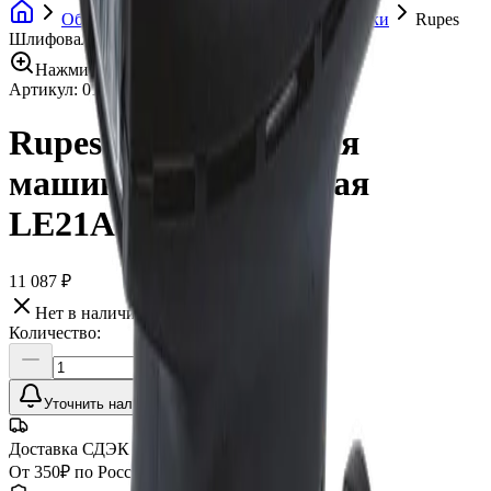
Оборудование
Шлифовальные машинки
Rupes
Шлифовальная машинка орбитальная LE21A
Нажмите для увеличения
Артикул:
016245
•
Бренд:
RUPES
Rupes Шлифовальная
машинка орбитальная
LE21A
11 087 ₽
Нет в наличии
Количество:
Уточнить наличие
Доставка СДЭК
От 350₽ по России