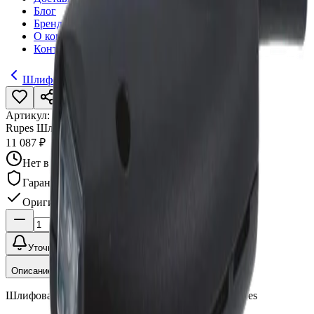
Блог
Бренды
О компании
Контакты
Шлифовальные машинки
Артикул:
016245
•
Бренд:
RUPES
Rupes Шлифовальная машинка орбитальная LE21A
11 087 ₽
Нет в наличии
Гарантия качества
Оригинал
Уточнить наличие
Описание
Шлифовальная машинка орбитальная LE21A, Rupes