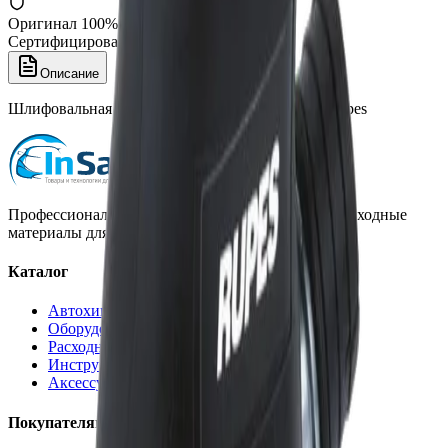
Оригинал 100%
Сертифицированный товар
Описание
Шлифовальная машинка орбитальная LE21A, Rupes
Профессиональная автохимия, оборудование и расходные
материалы для детейлинга.
Каталог
Автохимия
Оборудование
Расходные материалы
Инструменты
Аксессуары
Покупателям