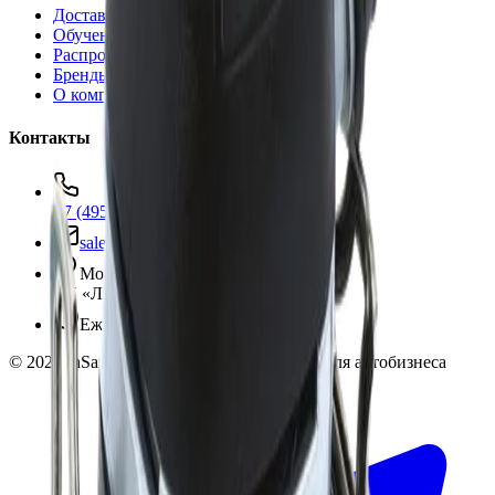
Доставка и оплата
Обучение
Распродажа
Бренды
О компании
Контакты
+7 (495) 135-35-99
sales@insafe.ru
Москва, Люблинская ул., 153.
ТЦ «Люблю Молл», -1 уровень
Ежедневно 10:00 — 19:00
©
2026
InSafe.ru — Товары и технологии для автобизнеса