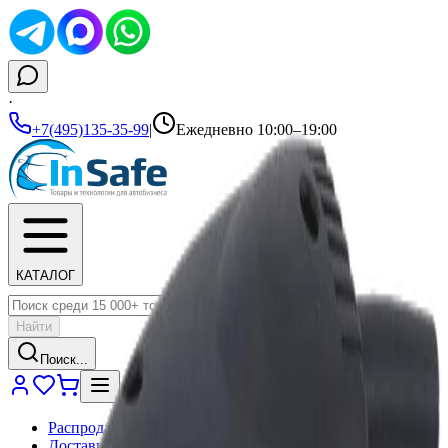
·
+7(495)135-35-99
|
Ежедневно 10:00–19:00
КАТАЛОГ
Найти
Поиск...
Распродажа
Доставка и оплата