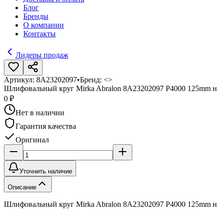
Блог
Бренды
О компании
Контакты
Лидеры продаж
Артикул:
8A23202097
•
Бренд:
<>
Шлифовальный круг Mirka Abralon 8A23202097 P4000 125mm н
0 ₽
Нет в наличии
Гарантия качества
Оригинал
Уточнить наличие
Описание
Шлифовальный круг Mirka Abralon 8A23202097 P4000 125mm н