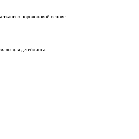
а тканево поролоновой основе
иалы для детейлинга.