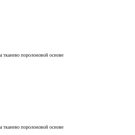
а тканево поролоновой основе
а тканево поролоновой основе