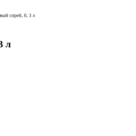
ый спрей, 0, 3 л
3 л