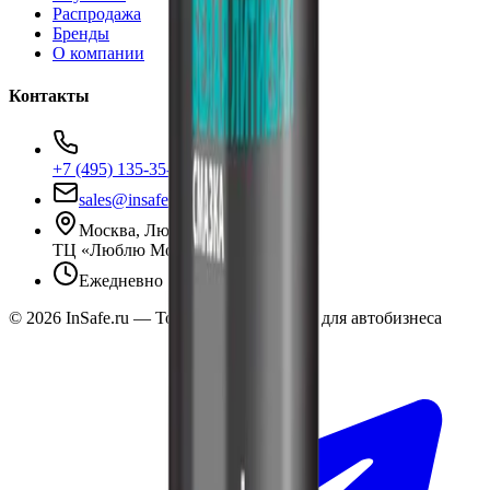
Распродажа
Бренды
О компании
Контакты
+7 (495) 135-35-99
sales@insafe.ru
Москва, Люблинская ул., 153.
ТЦ «Люблю Молл», -1 уровень
Ежедневно 10:00 — 19:00
©
2026
InSafe.ru — Товары и технологии для автобизнеса