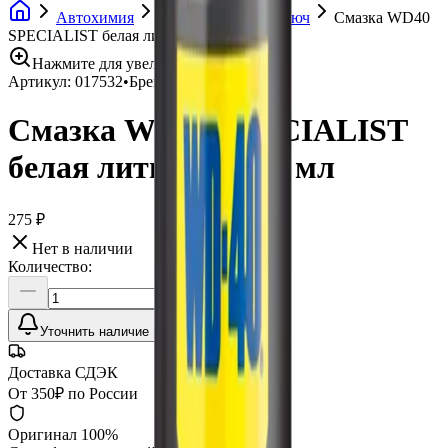
Автохимия
Смазки, жидкий ключ
Смазка WD40
SPECIALIST белая литиевая 200 мл
Нажмите для увеличения
Артикул:
017532
•
Бренд:
WD-40
Смазка WD40 SPECIALIST
белая литиевая 200 мл
275 ₽
Нет в наличии
Количество:
Уточнить наличие
Доставка СДЭК
От 350₽ по России
Оригинал 100%