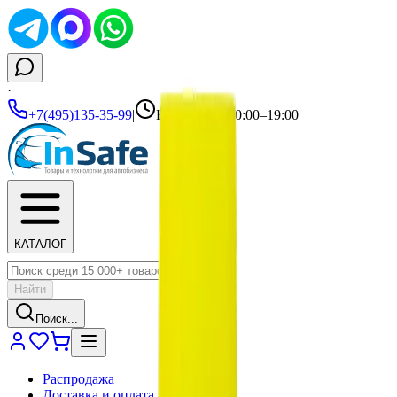
·
+7(495)135-35-99
|
Ежедневно 10:00–19:00
КАТАЛОГ
Найти
Поиск...
Распродажа
Доставка и оплата