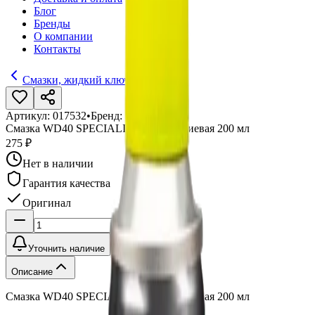
Блог
Бренды
О компании
Контакты
Смазки, жидкий ключ
Артикул:
017532
•
Бренд:
WD-40
Смазка WD40 SPECIALIST белая литиевая 200 мл
275 ₽
Нет в наличии
Гарантия качества
Оригинал
Уточнить наличие
Описание
Смазка WD40 SPECIALIST белая литиевая 200 мл