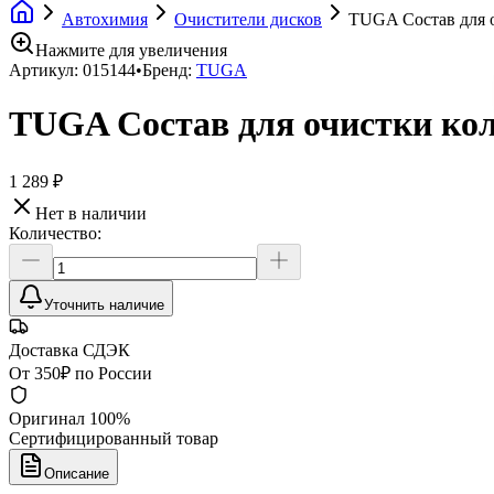
Автохимия
Очистители дисков
TUGA Состав для о
Нажмите для увеличения
Артикул:
015144
•
Бренд:
TUGA
TUGA Состав для очистки коле
1 289 ₽
Нет в наличии
Количество:
Уточнить наличие
Доставка СДЭК
От 350₽ по России
Оригинал 100%
Сертифицированный товар
Описание