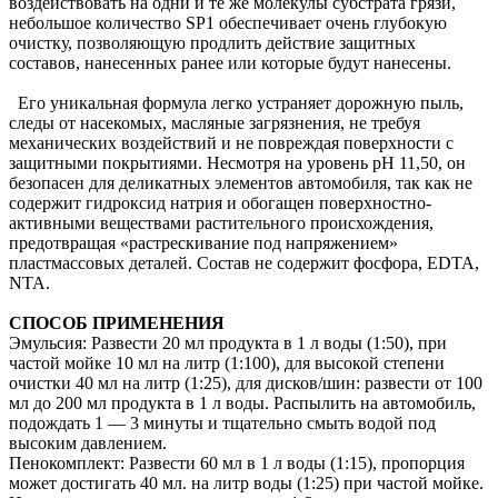
воздействовать на одни и те же молекулы субстрата грязи,
небольшое количество SP1 обеспечивает очень глубокую
очистку, позволяющую продлить действие защитных
составов, нанесенных ранее или которые будут нанесены.
Его уникальная формула легко устраняет дорожную пыль,
следы от насекомых, масляные загрязнения, не требуя
механических воздействий и не повреждая поверхности с
защитными покрытиями. Несмотря на уровень рН 11,50, он
безопасен для деликатных элементов автомобиля, так как не
содержит гидроксид натрия и обогащен поверхностно-
активными веществами растительного происхождения,
предотвращая «растрескивание под напряжением»
пластмассовых деталей. Состав не содержит фосфора, EDTA,
NTA.
СПОСОБ ПРИМЕНЕНИЯ
Эмульсия: Pазвести 20 мл продукта в 1 л воды (1:50), при
частой мойке 10 мл на литр (1:100), для высокой степени
очистки 40 мл на литр (1:25), для дисков/шин: развести от 100
мл до 200 мл продукта в 1 л воды. Распылить на автомобиль,
подождать 1 — 3 минуты и тщательно смыть водой под
высоким давлением.
Пенокомплект: Развести 60 мл в 1 л воды (1:15), пропорция
может достигать 40 мл. на литр воды (1:25) при частой мойке.