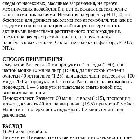
следы от насекомых, масляные загрязнения, не требуя
механических воздействий и не повреждая поверхности с
защитными покрытиями. Несмотря на уровень рН 11,50, он
безопасен для деликатных элементов автомобиля, так как не
содержит гидроксид натрия и обогащен поверхностно-
активными веществами растительного происхождения,
предотвращая «растрескивание под напряжением»
пластмассовых деталей. Состав не содержит фосфора, EDTA,
NTA.
СПОСОБ ПРИМЕНЕНИЯ
Эмульсия: Pазвести 20 мл продукта в 1 л воды (1:50), при
частой мойке 10 мл на литр (1:100), для высокой степени
очистки 40 мл на литр (1:25), для дисков/шин: развести от 100
мл до 200 мл продукта в 1 л воды. Распылить на автомобиль,
подождать 1 — 3 минуты и тщательно смыть водой под
высоким давлением.
Пенокомплект: Развести 60 мл в 1 л воды (1:15), пропорция
может достигать 40 мл. на литр воды (1:25) при частой мойке.
Нанести на поверхность, подождать 1-3 мин., смыть под
давлением.
РАСХОД
10-50 мл/автомобиль.
Внимание: Не наносите состав на горячие поверхности и не