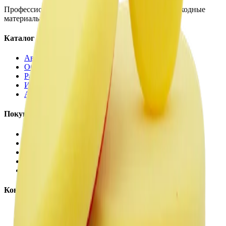
Профессиональная автохимия, оборудование и расходные
материалы для детейлинга.
Каталог
Автохимия
Оборудование
Расходные материалы
Инструменты
Аксессуары
Покупателям
Доставка и оплата
Обучение
Распродажа
Бренды
О компании
Контакты
+7 (495) 135-35-99