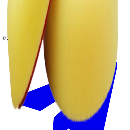
sales@insafe.ru
Москва, Люблинская ул., 153.
ТЦ «Люблю Молл», -1 уровень
Ежедневно 10:00 — 19:00
©
2026
InSafe.ru — Товары и технологии для автобизнеса