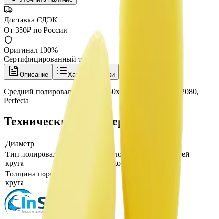
Доставка СДЭК
От 350₽ по России
Оригинал 100%
Сертифицированный товар
Описание
Характеристики
Средний полировальный круг 80x25 мм, желтый, 402080,
Perfecta
Технические характеристики
Диаметр
80
Тип полировального
поролоновый круг средней
круга
жесткости
Толщина поролонового
25
круга