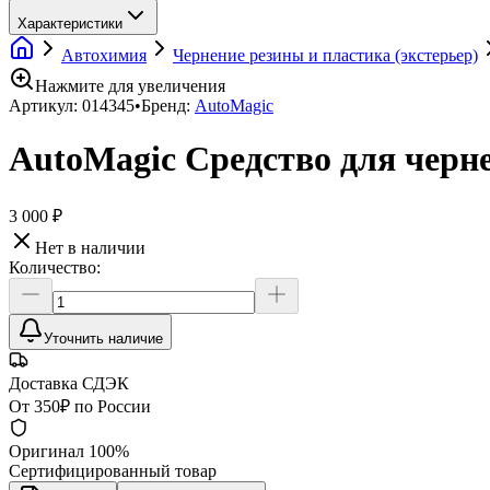
Характеристики
Автохимия
Чернение резины и пластика (экстерьер)
Нажмите для увеличения
Артикул:
014345
•
Бренд:
AutoMagic
AutoMagic Средство для чернен
3 000 ₽
Нет в наличии
Количество:
Уточнить наличие
Доставка СДЭК
От 350₽ по России
Оригинал 100%
Сертифицированный товар