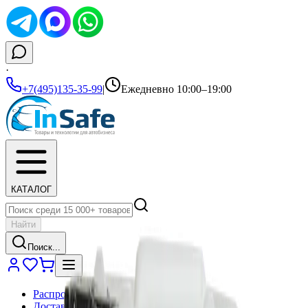
·
+7(495)135-35-99
|
Ежедневно 10:00–19:00
КАТАЛОГ
Найти
Поиск...
Распродажа
Доставка и оплата