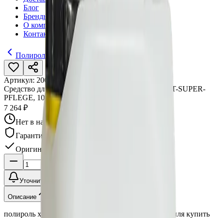
Блог
Бренды
О компании
Контакты
Полироли для пластика (интерьер)
Артикул:
20010
•
Бренд:
Koch Chemie
Средство для ухода за пластиком, глянец COCKPIT-SUPER-
PFLEGE, 10л, 20010
7 264 ₽
Нет в наличии
Гарантия качества
Оригинал
Уточнить наличие
Описание
полироль химия автохимия средство авто автомобиля купить