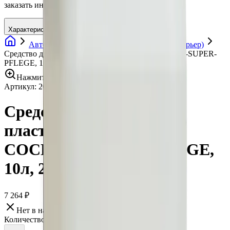
заказать интернет магазин кох unna
Характеристики
Автохимия
Полироли для пластика (интерьер)
Средство для ухода за пластиком, глянец COCKPIT-SUPER-
PFLEGE, 10л, 20010
Нажмите для увеличения
Артикул:
20010
•
Бренд:
Koch Chemie
Средство для ухода за
пластиком, глянец
COCKPIT-SUPER-PFLEGE,
10л, 20010
7 264 ₽
Нет в наличии
Количество: