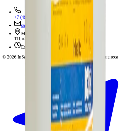
+7 (495) 135-35-99
sales@insafe.ru
Москва, Люблинская ул., 153.
ТЦ «Люблю Молл», -1 уровень
Ежедневно 10:00 — 19:00
©
2026
InSafe.ru — Товары и технологии для автобизнеса