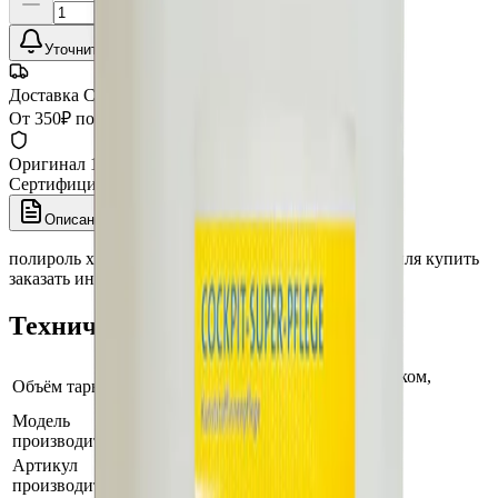
Уточнить наличие
Доставка СДЭК
От 350₽ по России
Оригинал 100%
Сертифицированный товар
Описание
Характеристики
полироль химия автохимия средство авто автомобиля купить
заказать интернет магазин кох unna
Технические характеристики
cредство для ухода за пластиком,
Объём тары, фасовка
глянец 10 л
Модель
COCKPIT-SUPER-PFLEGE
производителя
Артикул
20010
производителя