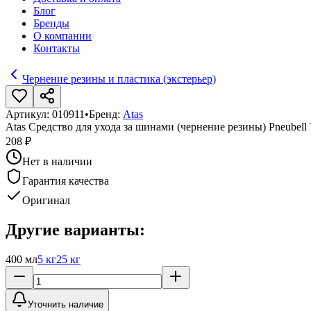
Блог
Бренды
О компании
Контакты
Чернение резины и пластика (экстерьер)
Артикул:
010911
•
Бренд:
Atas
Atas Средство для ухода за шинами (чернение резины) Pneubell
208 ₽
Нет в наличии
Гарантия качества
Оригинал
Другие варианты:
400 мл
5 кг
25 кг
Уточнить наличие