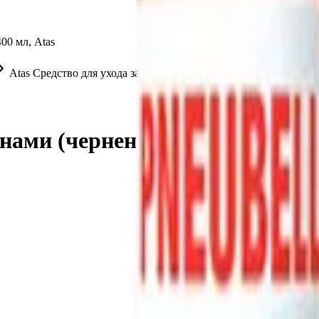
00 мл, Atas
Atas Средство для ухода за шинами (чернение резины) Pneubell
инами (чернение резины) Pneube