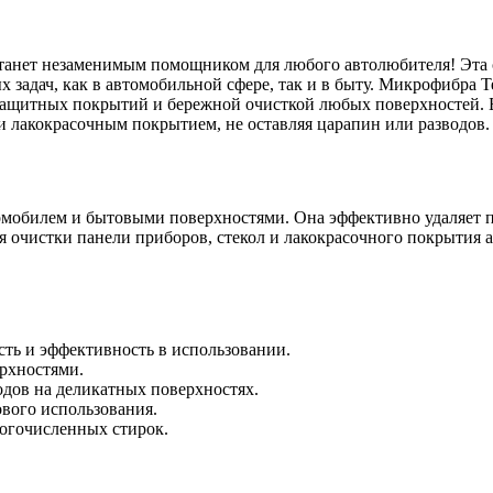
 станет незаменимым помощником для любого автолюбителя! Эта 
 задач, как в автомобильной сфере, так и в быту. Микрофибра Te
защитных покрытий и бережной очисткой любых поверхностей. Б
 и лакокрасочным покрытием, не оставляя царапин или разводов.
томобилем и бытовыми поверхностями. Она эффективно удаляет пы
ля очистки панели приборов, стекол и лакокрасочного покрыти
сть и эффективность в использовании.
ерхностями.
одов на деликатных поверхностях.
ового использования.
ногочисленных стирок.