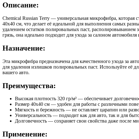
Описание:
Chemical Russian Terry — универсальная микрофибра, которая
40x40 см, что делает её идеальной для выполнения самых разных
удалением остатков полировальных паст, располировыванием 
грязь, она идеально подходит для ухода за салоном автомобиля
Назначение:
Эта микрофибра предназначена для качественного ухода за ав
для удаления излишков полировальных паст. Используйте её д
вашего авто.
Преимущества:
Высокая плотность 320 гр/м² — обеспечивает долговечно
Размер 40x40 см — удобен для работы с различными пов
Мягкость и бережность — не оставляет царапин или разв
Универсальность — подходит как для авто, так и для быт
Долговечность — сохраняет свои свойства даже после м
Применение: