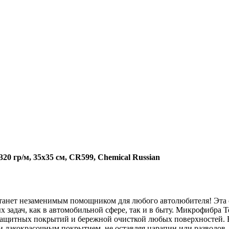
20 гр/м, 35x35 см, CR599, Chemical Russian
 станет незаменимым помощником для любого автолюбителя! Эта 
 задач, как в автомобильной сфере, так и в быту. Микрофибра Te
защитных покрытий и бережной очисткой любых поверхностей. Б
 и лакокрасочным покрытием, не оставляя царапин или разводов.