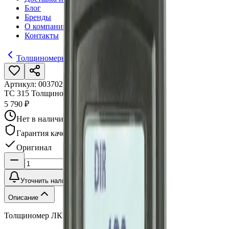
Блог
Бренды
О компании
Контакты
Толщиномеры
Артикул:
003702
•
Бренд:
Horstek
TC 315 Толщиномер ЛКП
5 790 ₽
Нет в наличии
Гарантия качества
Оригинал
Уточнить наличие
Описание
Толщиномер ЛКП, TC 315