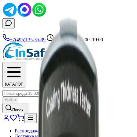
·
+7(495)135-35-99
|
Ежедневно 10:00–19:00
КАТАЛОГ
Найти
Поиск...
Распродажа
Доставка и оплата