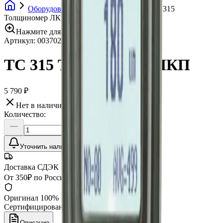
Оборудование
Толщиномеры
TC 315
Толщиномер ЛКП
Нажмите для увеличения
Артикул:
003702
•
Бренд:
Horstek
TC 315 Толщиномер ЛКП
5 790 ₽
Нет в наличии
Количество:
Уточнить наличие
Доставка СДЭК
От 350₽ по России
Оригинал 100%
Сертифицированный товар
Описание