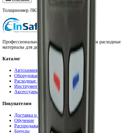
Толщиномер ЛКП, TC 315
Профессиональная автохимия, оборудование и расходные
материалы для детейлинга.
Каталог
Автохимия
Оборудование
Расходные материалы
Инструменты
Аксессуары
Покупателям
Доставка и оплата
Обучение
Распродажа
Бренды