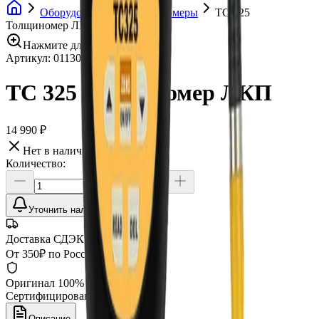
Оборудование
Толщиномеры
TC 325
Толщиномер ЛКП
Нажмите для увеличения
Артикул:
011301
•
Бренд:
Horstek
TC 325 Толщиномер ЛКП
14 990 ₽
Нет в наличии
Количество:
Уточнить наличие
Доставка СДЭК
От 350₽ по России
Оригинал 100%
Сертифицированный товар
Описание