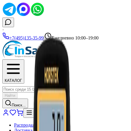
·
+7(495)135-35-99
|
Ежедневно 10:00–19:00
КАТАЛОГ
Найти
Поиск...
Распродажа
Доставка и оплата