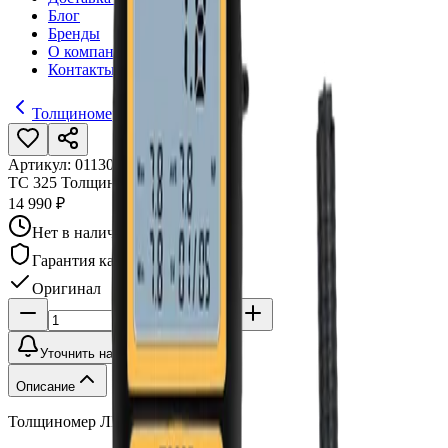
Блог
Бренды
О компании
Контакты
Толщиномеры
Артикул:
011301
•
Бренд:
Horstek
TC 325 Толщиномер ЛКП
14 990 ₽
Нет в наличии
Гарантия качества
Оригинал
Уточнить наличие
Описание
Толщиномер ЛКП, TC 325