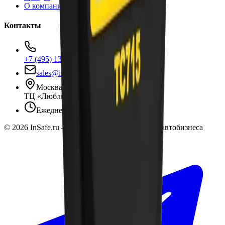
О компании
Контакты
+7 (495) 135-35-99
sales@insafe.ru
Москва, Люблинская ул., 153.
ТЦ «Люблю Молл», -1 уровень
Ежедневно 10:00 — 19:00
©
2026
InSafe.ru — Товары и технологии для автобизнеса