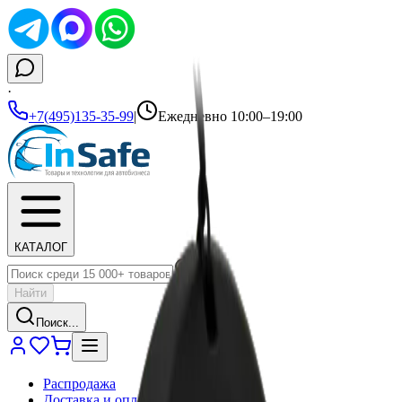
·
+7(495)135-35-99
|
Ежедневно 10:00–19:00
КАТАЛОГ
Найти
Поиск...
Распродажа
Доставка и оплата