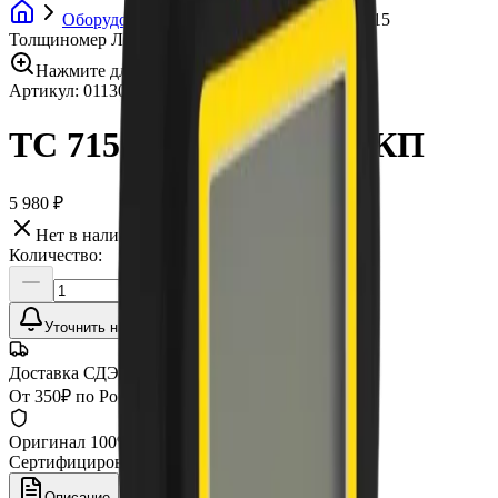
Оборудование
Толщиномеры
TC 715
Толщиномер ЛКП
Нажмите для увеличения
Артикул:
011300
•
Бренд:
Horstek
TC 715 Толщиномер ЛКП
5 980 ₽
Нет в наличии
Количество:
Уточнить наличие
Доставка СДЭК
От 350₽ по России
Оригинал 100%
Сертифицированный товар
Описание