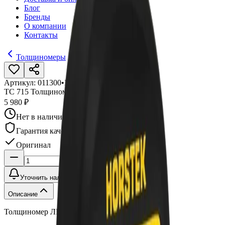
Блог
Бренды
О компании
Контакты
Толщиномеры
Артикул:
011300
•
Бренд:
Horstek
TC 715 Толщиномер ЛКП
5 980 ₽
Нет в наличии
Гарантия качества
Оригинал
Уточнить наличие
Описание
Толщиномер ЛКП, TC 715