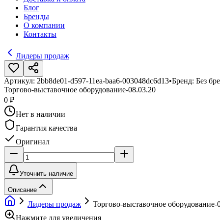
Блог
Бренды
О компании
Контакты
Лидеры продаж
Артикул:
2bb8de01-d597-11ea-baa6-003048dc6d13
•
Бренд:
Без бр
Торгово-выставочное оборудование-08.03.20
0 ₽
Нет в наличии
Гарантия качества
Оригинал
Уточнить наличие
Описание
Лидеры продаж
Торгово-выставочное оборудование-0
Нажмите для увеличения