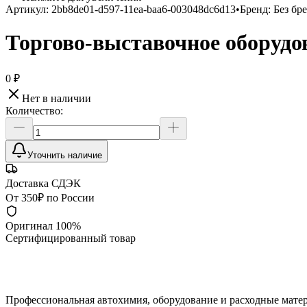
Артикул:
2bb8de01-d597-11ea-baa6-003048dc6d13
•
Бренд:
Без бр
Торгово-выставочное оборудов
0 ₽
Нет в наличии
Количество:
Уточнить наличие
Доставка СДЭК
От 350₽ по России
Оригинал 100%
Сертифицированный товар
Профессиональная автохимия, оборудование и расходные матер