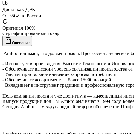
Доставка СДЭК
От 350₽ по России
Оригинал 100%
Сертифицированный товар
Описание
AmPro понимает, что должен помочь Профессионалу легко и б
- Использует в производстве Высокие Технологии и Инноваци
- Обеспечивает высокий уровень организации производства от 
- Уделяет пристальное внимание запросам потребителя
- Обеспечивает ассортимент — более 15000 позиций
- Вкладывает в инструмент традиции и профессиональную гор
Цель компании проста и уже достигнута — качественный инст
Выпуск продукции под ТМ AmPro был начат в 1994 году. Более 
Сегодня AmPro — международный лидер в обеспечении Професс
Профессиональная автохимия, оборудование и расходные матер