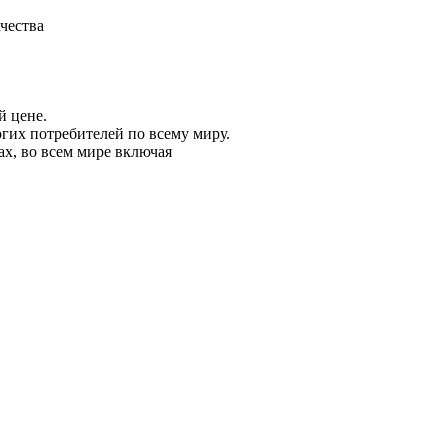
чества
й цене.
огих потребителей по всему миру.
х, во всем мире включая