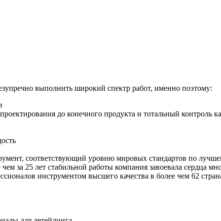
езупречно выполнить широкий спектр работ, именно поэтому:
и
проектирования до конечного продукта и тотальный контроль ка
дость
румент, соответствующий уровню мировых стандартов по лучше
чем за 25 лет стабильной работы компания завоевала сердца мн
ионалов инструментом высшего качества в более чем 62 страна
иалы для детейлинга.