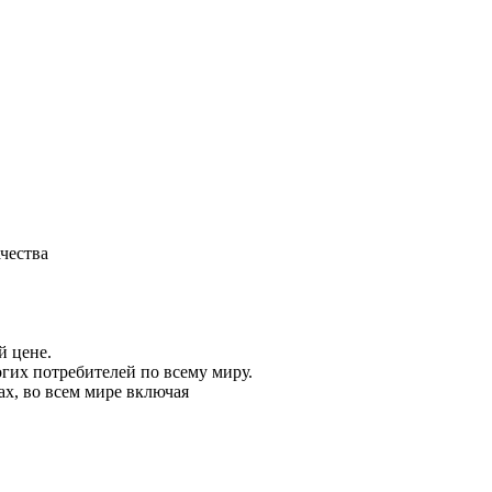
чества
й цене.
огих потребителей по всему миру.
х, во всем мире включая